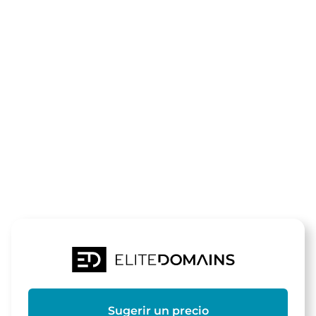
El dominio
zum-
werragrill.de
está a la venta
Sugerir un precio