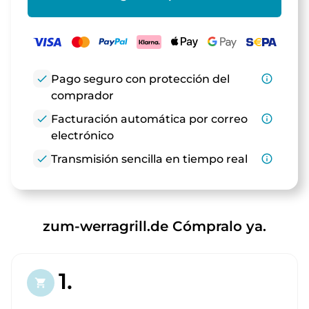
check
Pago seguro con protección del
info_outline
comprador
check
Facturación automática por correo
info_outline
electrónico
check
Transmisión sencilla en tiempo real
info_outline
zum-werragrill.de Cómpralo ya.
1.
shopping_cart